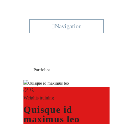
Navigation
Categories:
Weights
training
Home
Portfolios
Weights training
Weights training
Quisque id
maximus leo